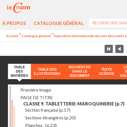
À PROPOS
CATALOGUE GÉNÉRAL
Accueil
Catalogue général
Exposition internationale des arts décoratifs e
TABLE
RECHERCHE
L
TABLE DES
TEXTE
DES
DANS LE
ILLUSTRATIONS
OCÉRISÉ
MATIÈRES
DOCUMENT
VO
Première image
PAGE DE TITRE
CLASSE 9. TABLETTERIE-MAROQUINERIE
(p.7)
Section française
(p.17)
Sections étrangères
(p.20)
Planches :
(p.23)