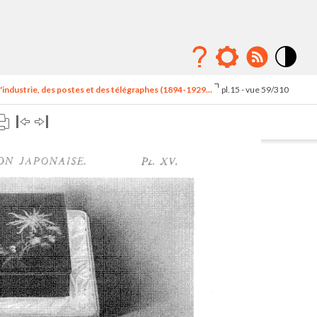
Mode
contraste
'industrie, des postes et des télégraphes (1894-1929...
pl.15 - vue 59/310
élévé