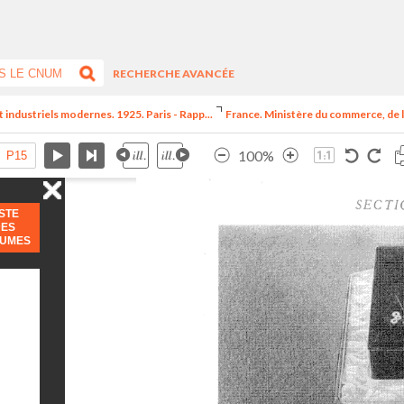
RECHERCHE AVANCÉE
t industriels modernes. 1925. Paris - Rapp...
France. Ministère du commerce, de l
100%
ISTE
DES
LUMES