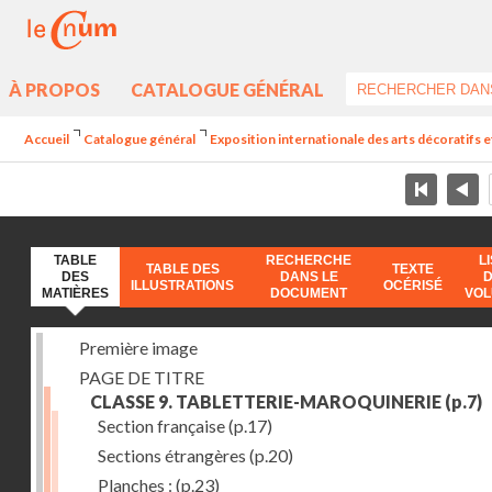
À PROPOS
CATALOGUE GÉNÉRAL
Accueil
Catalogue général
Exposition internationale des arts décoratifs e
TABLE
RECHERCHE
L
TABLE DES
TEXTE
DES
DANS LE
ILLUSTRATIONS
OCÉRISÉ
MATIÈRES
DOCUMENT
VO
Première image
PAGE DE TITRE
CLASSE 9. TABLETTERIE-MAROQUINERIE
(p.7)
Section française
(p.17)
Sections étrangères
(p.20)
Planches :
(p.23)