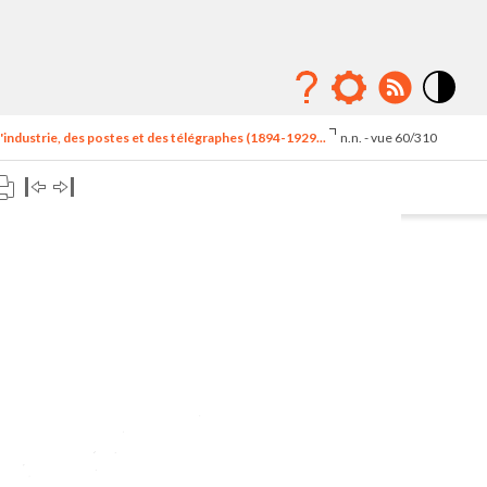
Mode
contraste
'industrie, des postes et des télégraphes (1894-1929...
n.n. - vue 60/310
élévé