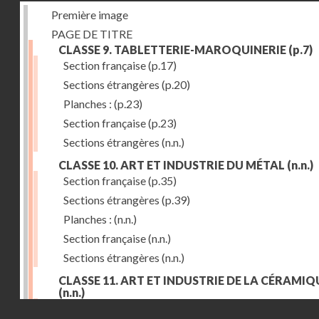
Première image
PAGE DE TITRE
CLASSE 9. TABLETTERIE-MAROQUINERIE
(p.7)
Section française
(p.17)
Sections étrangères
(p.20)
Planches :
(p.23)
Section française
(p.23)
Sections étrangères
(n.n.)
CLASSE 10. ART ET INDUSTRIE DU MÉTAL
(n.n.)
Section française
(p.35)
Sections étrangères
(p.39)
Planches :
(n.n.)
Section française
(n.n.)
Sections étrangères
(n.n.)
CLASSE 11. ART ET INDUSTRIE DE LA CÉRAMIQ
(n.n.)
Droits réservés - CNAM
Section française
(p.55)