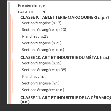
Première image
PAGE DE TITRE
CLASSE 9. TABLETTERIE-MAROQUINERIE
(p.7)
Section française
(p.17)
Sections étrangères
(p.20)
Planches :
(p.23)
Section française
(p.23)
Sections étrangères
(n.n.)
CLASSE 10. ART ET INDUSTRIE DU MÉTAL
(n.n.)
Section française
(p.35)
Sections étrangères
(p.39)
Planches :
(n.n.)
Section française
(n.n.)
Sections étrangères
(n.n.)
CLASSE 11. ART ET INDUSTRIE DE LA CÉRAMIQ
(n.n.)
Droits réservés - CNAM
Section française
(p.55)