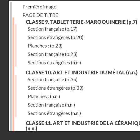
Première image
PAGE DE TITRE
CLASSE 9. TABLETTERIE-MAROQUINERIE
(p.7)
Section française
(p.17)
Sections étrangères
(p.20)
Planches :
(p.23)
Section française
(p.23)
Sections étrangères
(n.n.)
CLASSE 10. ART ET INDUSTRIE DU MÉTAL
(n.n.)
Section française
(p.35)
Sections étrangères
(p.39)
Planches :
(n.n.)
Section française
(n.n.)
Sections étrangères
(n.n.)
CLASSE 11. ART ET INDUSTRIE DE LA CÉRAMIQ
(n.n.)
Droits réservés - CNAM
Section française
(p.55)