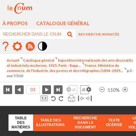
À PROPOS
CATALOGUE GÉNÉRAL
RECHERCHE AVANCÉE
Mode
contraste
Accueil
Catalogue général
Exposition internationale des arts décoratifs
élévé
et industriels modernes. 1925. Paris - Rapp...
France. Ministère du
commerce, de l'industrie, des postes et des télégraphes (1894-1929...
p.3 -
vue 7/310
110%
TABLE
RECHERCHE
L
TABLE DES
TEXTE
DES
DANS LE
ILLUSTRATIONS
OCÉRISÉ
MATIÈRES
DOCUMENT
VO