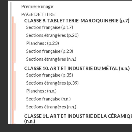
Première image
PAGE DE TITRE
CLASSE 9. TABLETTERIE-MAROQUINERIE
(p.7)
Section française
(p.17)
Sections étrangères
(p.20)
Planches :
(p.23)
Section française
(p.23)
Sections étrangères
(n.n.)
CLASSE 10. ART ET INDUSTRIE DU MÉTAL
(n.n.)
Section française
(p.35)
Sections étrangères
(p.39)
Planches :
(n.n.)
Section française
(n.n.)
Sections étrangères
(n.n.)
CLASSE 11. ART ET INDUSTRIE DE LA CÉRAMIQ
(n.n.)
Droits réservés - CNAM
Section française
(p.55)