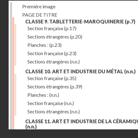
Première image
PAGE DE TITRE
CLASSE 9. TABLETTERIE-MAROQUINERIE
(p.7)
Section française
(p.17)
Sections étrangères
(p.20)
Planches :
(p.23)
Section française
(p.23)
Sections étrangères
(n.n.)
CLASSE 10. ART ET INDUSTRIE DU MÉTAL
(n.n.)
Section française
(p.35)
Sections étrangères
(p.39)
Planches :
(n.n.)
Section française
(n.n.)
Sections étrangères
(n.n.)
CLASSE 11. ART ET INDUSTRIE DE LA CÉRAMIQ
(n.n.)
Droits réservés - CNAM
Section française
(p.55)