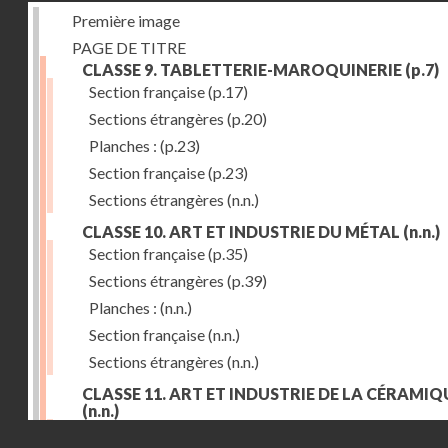
Première image
PAGE DE TITRE
CLASSE 9. TABLETTERIE-MAROQUINERIE
(p.7)
Section française
(p.17)
Sections étrangères
(p.20)
Planches :
(p.23)
Section française
(p.23)
Sections étrangères
(n.n.)
CLASSE 10. ART ET INDUSTRIE DU MÉTAL
(n.n.)
Section française
(p.35)
Sections étrangères
(p.39)
Planches :
(n.n.)
Section française
(n.n.)
Sections étrangères
(n.n.)
CLASSE 11. ART ET INDUSTRIE DE LA CÉRAMIQ
(n.n.)
Droits réservés - CNAM
Section française
(p.55)