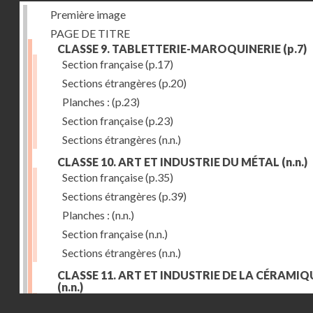
Première image
PAGE DE TITRE
CLASSE 9. TABLETTERIE-MAROQUINERIE
(p.7)
Section française
(p.17)
Sections étrangères
(p.20)
Planches :
(p.23)
Section française
(p.23)
Sections étrangères
(n.n.)
CLASSE 10. ART ET INDUSTRIE DU MÉTAL
(n.n.)
Section française
(p.35)
Sections étrangères
(p.39)
Planches :
(n.n.)
Section française
(n.n.)
Sections étrangères
(n.n.)
CLASSE 11. ART ET INDUSTRIE DE LA CÉRAMIQ
(n.n.)
Droits réservés - CNAM
Section française
(p.55)