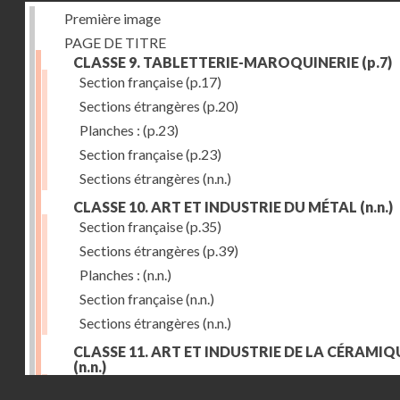
Première image
PAGE DE TITRE
CLASSE 9. TABLETTERIE-MAROQUINERIE
(p.7)
Section française
(p.17)
Sections étrangères
(p.20)
Planches :
(p.23)
Section française
(p.23)
Sections étrangères
(n.n.)
CLASSE 10. ART ET INDUSTRIE DU MÉTAL
(n.n.)
Section française
(p.35)
Sections étrangères
(p.39)
Planches :
(n.n.)
Section française
(n.n.)
Sections étrangères
(n.n.)
CLASSE 11. ART ET INDUSTRIE DE LA CÉRAMIQ
(n.n.)
Droits réservés - CNAM
Section française
(p.55)