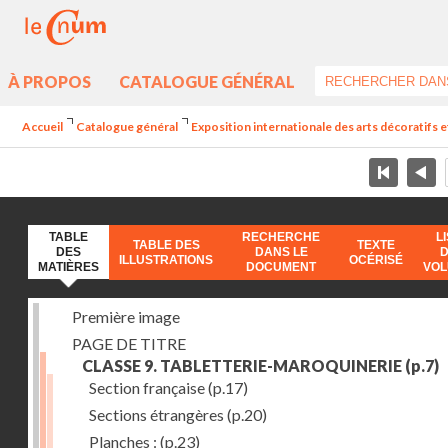
À PROPOS
CATALOGUE GÉNÉRAL
Accueil
Catalogue général
Exposition internationale des arts décoratifs e
TABLE
RECHERCHE
L
TABLE DES
TEXTE
DES
DANS LE
ILLUSTRATIONS
OCÉRISÉ
MATIÈRES
DOCUMENT
VO
Première image
PAGE DE TITRE
CLASSE 9. TABLETTERIE-MAROQUINERIE
(p.7)
Section française
(p.17)
Sections étrangères
(p.20)
Planches :
(p.23)