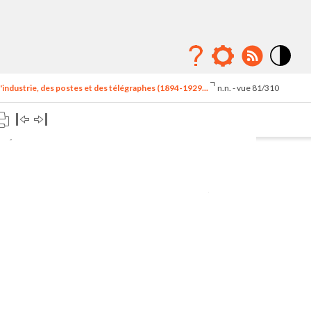
Mode
contraste
'industrie, des postes et des télégraphes (1894-1929...
n.n. - vue 81/310
élévé