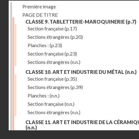
Première image
PAGE DE TITRE
CLASSE 9. TABLETTERIE-MAROQUINERIE
(p.7)
Section française
(p.17)
Sections étrangères
(p.20)
Planches :
(p.23)
Section française
(p.23)
Sections étrangères
(n.n.)
CLASSE 10. ART ET INDUSTRIE DU MÉTAL
(n.n.)
Section française
(p.35)
Sections étrangères
(p.39)
Planches :
(n.n.)
Section française
(n.n.)
Sections étrangères
(n.n.)
CLASSE 11. ART ET INDUSTRIE DE LA CÉRAMIQ
(n.n.)
Droits réservés - CNAM
Section française
(p.55)