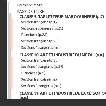
Première image
PAGE DE TITRE
CLASSE 9. TABLETTERIE-MAROQUINERIE
(p.7)
Section française
(p.17)
Sections étrangères
(p.20)
Planches :
(p.23)
Section française
(p.23)
Sections étrangères
(n.n.)
CLASSE 10. ART ET INDUSTRIE DU MÉTAL
(n.n.)
Section française
(p.35)
Sections étrangères
(p.39)
Planches :
(n.n.)
Section française
(n.n.)
Sections étrangères
(n.n.)
CLASSE 11. ART ET INDUSTRIE DE LA CÉRAMIQ
(n.n.)
Droits réservés - CNAM
Section française
(p.55)