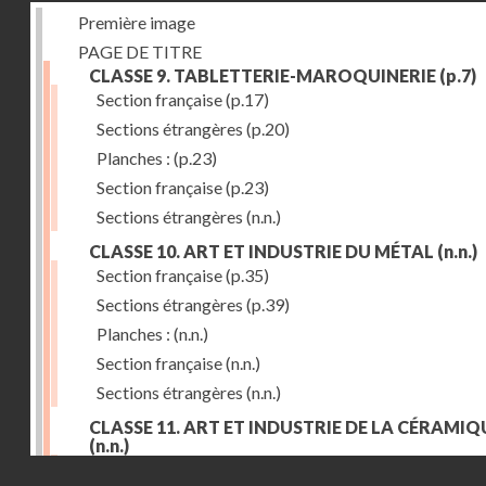
Première image
PAGE DE TITRE
CLASSE 9. TABLETTERIE-MAROQUINERIE
(p.7)
Section française
(p.17)
Sections étrangères
(p.20)
Planches :
(p.23)
Section française
(p.23)
Sections étrangères
(n.n.)
CLASSE 10. ART ET INDUSTRIE DU MÉTAL
(n.n.)
Section française
(p.35)
Sections étrangères
(p.39)
Planches :
(n.n.)
Section française
(n.n.)
Sections étrangères
(n.n.)
CLASSE 11. ART ET INDUSTRIE DE LA CÉRAMIQ
(n.n.)
Droits réservés - CNAM
Section française
(p.55)