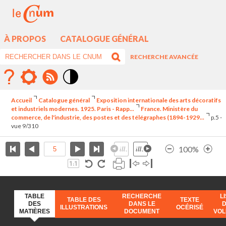
À PROPOS
CATALOGUE GÉNÉRAL
RECHERCHE AVANCÉE
Mode
contraste
Accueil
Catalogue général
Exposition internationale des arts décoratifs
élévé
et industriels modernes. 1925. Paris - Rapp...
France. Ministère du
commerce, de l'industrie, des postes et des télégraphes (1894-1929...
p.5 -
vue 9/310
100%
TABLE
RECHERCHE
L
TABLE DES
TEXTE
DES
DANS LE
ILLUSTRATIONS
OCÉRISÉ
MATIÈRES
DOCUMENT
VO