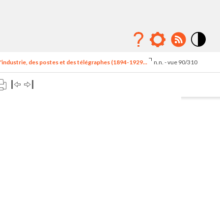
Mode
contraste
'industrie, des postes et des télégraphes (1894-1929...
n.n. - vue 90/310
élévé