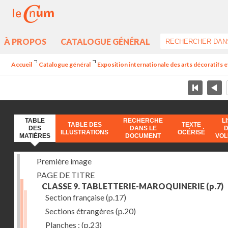
À PROPOS
CATALOGUE GÉNÉRAL
Accueil
Catalogue général
Exposition internationale des arts décoratifs e
TABLE
RECHERCHE
L
TABLE DES
TEXTE
DES
DANS LE
ILLUSTRATIONS
OCÉRISÉ
MATIÈRES
DOCUMENT
VO
Première image
PAGE DE TITRE
CLASSE 9. TABLETTERIE-MAROQUINERIE
(p.7)
Section française
(p.17)
Sections étrangères
(p.20)
Planches :
(p.23)