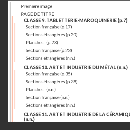
Première image
PAGE DE TITRE
CLASSE 9. TABLETTERIE-MAROQUINERIE
(p.7)
Section française
(p.17)
Sections étrangères
(p.20)
Planches :
(p.23)
Section française
(p.23)
Sections étrangères
(n.n.)
CLASSE 10. ART ET INDUSTRIE DU MÉTAL
(n.n.)
Section française
(p.35)
Sections étrangères
(p.39)
Planches :
(n.n.)
Section française
(n.n.)
Sections étrangères
(n.n.)
CLASSE 11. ART ET INDUSTRIE DE LA CÉRAMIQ
(n.n.)
Droits réservés - CNAM
Section française
(p.55)