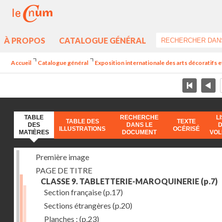
À PROPOS
CATALOGUE GÉNÉRAL
Accueil
Catalogue général
Exposition internationale des arts décoratifs e
TABLE
RECHERCHE
L
TABLE DES
TEXTE
DES
DANS LE
ILLUSTRATIONS
OCÉRISÉ
MATIÈRES
DOCUMENT
VO
Première image
PAGE DE TITRE
CLASSE 9. TABLETTERIE-MAROQUINERIE
(p.7)
Section française
(p.17)
Sections étrangères
(p.20)
Planches :
(p.23)