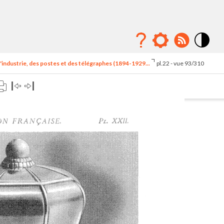
Mode
contraste
'industrie, des postes et des télégraphes (1894-1929...
pl.22 - vue 93/310
élévé