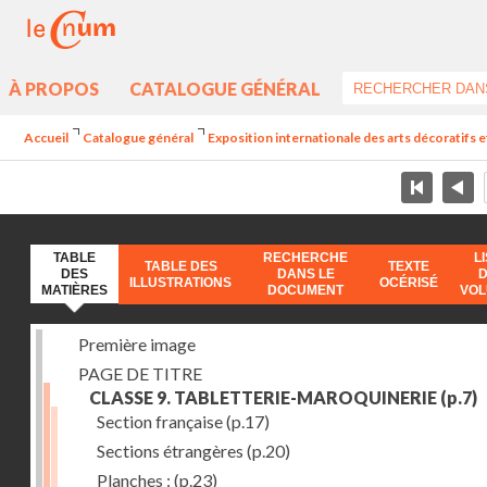
À PROPOS
CATALOGUE GÉNÉRAL
Accueil
Catalogue général
Exposition internationale des arts décoratifs e
TABLE
RECHERCHE
L
TABLE DES
TEXTE
DES
DANS LE
ILLUSTRATIONS
OCÉRISÉ
MATIÈRES
DOCUMENT
VO
Première image
PAGE DE TITRE
CLASSE 9. TABLETTERIE-MAROQUINERIE
(p.7)
Section française
(p.17)
Sections étrangères
(p.20)
Planches :
(p.23)