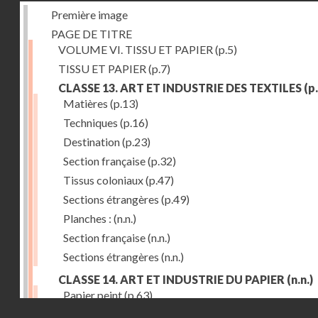
Première image
PAGE DE TITRE
VOLUME VI. TISSU ET PAPIER
(p.5)
TISSU ET PAPIER
(p.7)
CLASSE 13. ART ET INDUSTRIE DES TEXTILES
(p.
Matières
(p.13)
Techniques
(p.16)
Destination
(p.23)
Section française
(p.32)
Tissus coloniaux
(p.47)
Sections étrangères
(p.49)
Planches :
(n.n.)
Section française
(n.n.)
Sections étrangères
(n.n.)
CLASSE 14. ART ET INDUSTRIE DU PAPIER
(n.n.)
Papier peint
(p.63)
Droits réservés - CNAM
Cartonnage
(p.69)