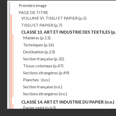
Première image
PAGE DE TITRE
VOLUME VI. TISSU ET PAPIER
(p.5)
TISSU ET PAPIER
(p.7)
CLASSE 13. ART ET INDUSTRIE DES TEXTILES
(p.
Matières
(p.13)
Techniques
(p.16)
Destination
(p.23)
Section française
(p.32)
Tissus coloniaux
(p.47)
Sections étrangères
(p.49)
Planches :
(n.n.)
Section française
(n.n.)
Sections étrangères
(n.n.)
CLASSE 14. ART ET INDUSTRIE DU PAPIER
(n.n.)
Papier peint
(p.63)
Droits réservés - CNAM
Cartonnage
(p.69)