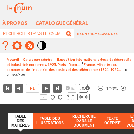
À PROPOS
CATALOGUE GÉNÉRAL
RECHERCHE AVANCÉE
Mode
contraste
Accueil
Catalogue général
Exposition internationale des arts décoratifs
élévé
et industriels modernes. 1925. Paris - Rapp...
France. Ministère du
commerce, de l'industrie, des postes et des télégraphes (1894-1929...
pl.1 -
vue 63/306
100%
TABLE
RECHERCHE
L
TABLE DES
TEXTE
DES
DANS LE
ILLUSTRATIONS
OCÉRISÉ
MATIÈRES
DOCUMENT
VO