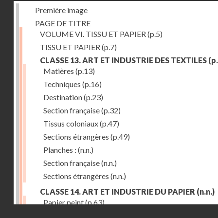
Première image
PAGE DE TITRE
VOLUME VI. TISSU ET PAPIER
(p.5)
TISSU ET PAPIER
(p.7)
CLASSE 13. ART ET INDUSTRIE DES TEXTILES
(p.
Matières
(p.13)
Techniques
(p.16)
Destination
(p.23)
Section française
(p.32)
Tissus coloniaux
(p.47)
Sections étrangères
(p.49)
Planches :
(n.n.)
Section française
(n.n.)
Sections étrangères
(n.n.)
CLASSE 14. ART ET INDUSTRIE DU PAPIER
(n.n.)
Papier peint
(p.63)
Droits réservés - CNAM
Cartonnage
(p.69)