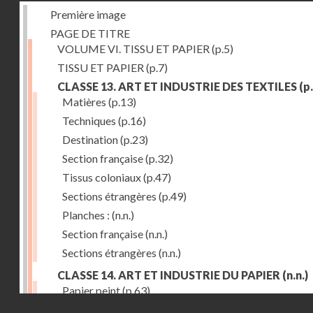
Première image
PAGE DE TITRE
VOLUME VI. TISSU ET PAPIER
(p.5)
TISSU ET PAPIER
(p.7)
CLASSE 13. ART ET INDUSTRIE DES TEXTILES
(p.
Matières
(p.13)
Techniques
(p.16)
Destination
(p.23)
Section française
(p.32)
Tissus coloniaux
(p.47)
Sections étrangères
(p.49)
Planches :
(n.n.)
Section française
(n.n.)
Sections étrangères
(n.n.)
CLASSE 14. ART ET INDUSTRIE DU PAPIER
(n.n.)
Papier peint
(p.63)
Droits réservés - CNAM
Cartonnage
(p.69)