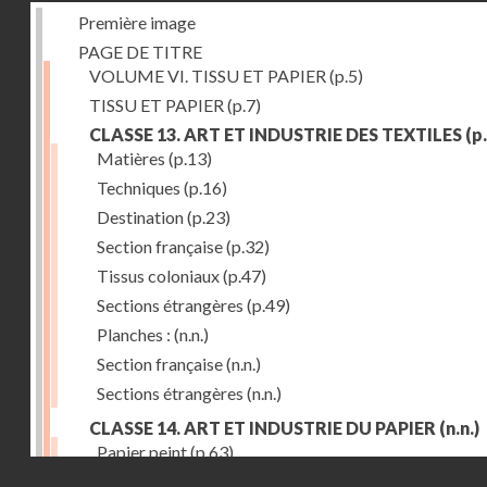
Première image
PAGE DE TITRE
VOLUME VI. TISSU ET PAPIER
(p.5)
TISSU ET PAPIER
(p.7)
CLASSE 13. ART ET INDUSTRIE DES TEXTILES
(p.
Matières
(p.13)
Techniques
(p.16)
Destination
(p.23)
Section française
(p.32)
Tissus coloniaux
(p.47)
Sections étrangères
(p.49)
Planches :
(n.n.)
Section française
(n.n.)
Sections étrangères
(n.n.)
CLASSE 14. ART ET INDUSTRIE DU PAPIER
(n.n.)
Papier peint
(p.63)
Droits réservés - CNAM
Cartonnage
(p.69)