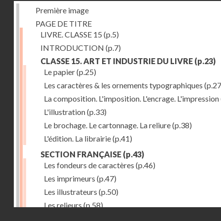
Première image
PAGE DE TITRE
LIVRE. CLASSE 15
(p.5)
INTRODUCTION
(p.7)
CLASSE 15. ART ET INDUSTRIE DU LIVRE
(p.23)
Le papier
(p.25)
Les caractères & les ornements typographiques
(p.27
La composition. L'imposition. L'encrage. L'impression
L'illustration
(p.33)
Le brochage. Le cartonnage. La reliure
(p.38)
L'édition. La librairie
(p.41)
SECTION FRANÇAISE
(p.43)
Les fondeurs de caractères
(p.46)
Les imprimeurs
(p.47)
Les illustrateurs
(p.50)
Les relieurs
(p.58)
Droits réservés - CNAM
Les libraires-éditeurs
(p.60)