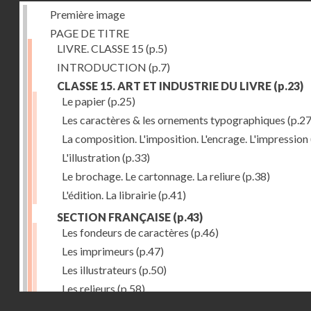
Première image
PAGE DE TITRE
LIVRE. CLASSE 15
(p.5)
INTRODUCTION
(p.7)
CLASSE 15. ART ET INDUSTRIE DU LIVRE
(p.23)
Le papier
(p.25)
Les caractères & les ornements typographiques
(p.27
La composition. L'imposition. L'encrage. L'impression
L'illustration
(p.33)
Le brochage. Le cartonnage. La reliure
(p.38)
L'édition. La librairie
(p.41)
SECTION FRANÇAISE
(p.43)
Les fondeurs de caractères
(p.46)
Les imprimeurs
(p.47)
Les illustrateurs
(p.50)
Les relieurs
(p.58)
Droits réservés - CNAM
Les libraires-éditeurs
(p.60)