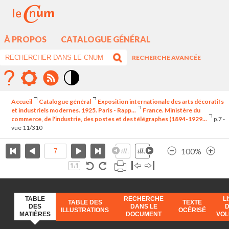
À PROPOS
CATALOGUE GÉNÉRAL
RECHERCHE AVANCÉE
Mode
contraste
Accueil
Catalogue général
Exposition internationale des arts décoratifs
élévé
et industriels modernes. 1925. Paris - Rapp...
France. Ministère du
commerce, de l'industrie, des postes et des télégraphes (1894-1929...
p.7 -
vue 11/310
100%
TABLE
RECHERCHE
L
TABLE DES
TEXTE
DES
DANS LE
ILLUSTRATIONS
OCÉRISÉ
MATIÈRES
DOCUMENT
VO