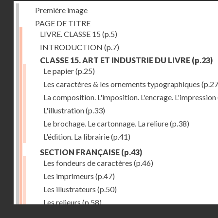
Première image
PAGE DE TITRE
LIVRE. CLASSE 15
(p.5)
INTRODUCTION
(p.7)
CLASSE 15. ART ET INDUSTRIE DU LIVRE
(p.23)
Le papier
(p.25)
Les caractères & les ornements typographiques
(p.27
La composition. L'imposition. L'encrage. L'impression
L'illustration
(p.33)
Le brochage. Le cartonnage. La reliure
(p.38)
L'édition. La librairie
(p.41)
SECTION FRANÇAISE
(p.43)
Les fondeurs de caractères
(p.46)
Les imprimeurs
(p.47)
Les illustrateurs
(p.50)
Les relieurs
(p.58)
Droits réservés - CNAM
Les libraires-éditeurs
(p.60)