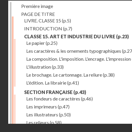
Première image
PAGE DE TITRE
LIVRE. CLASSE 15
(p.5)
INTRODUCTION
(p.7)
CLASSE 15. ART ET INDUSTRIE DU LIVRE
(p.23)
Le papier
(p.25)
Les caractères & les ornements typographiques
(p.27
La composition. L'imposition. L'encrage. L'impression
L'illustration
(p.33)
Le brochage. Le cartonnage. La reliure
(p.38)
L'édition. La librairie
(p.41)
SECTION FRANÇAISE
(p.43)
Les fondeurs de caractères
(p.46)
Les imprimeurs
(p.47)
Les illustrateurs
(p.50)
Les relieurs
(p.58)
Droits réservés - CNAM
Les libraires-éditeurs
(p.60)