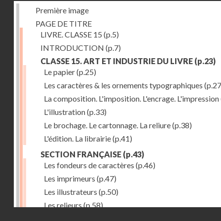
Première image
PAGE DE TITRE
LIVRE. CLASSE 15
(p.5)
INTRODUCTION
(p.7)
CLASSE 15. ART ET INDUSTRIE DU LIVRE
(p.23)
Le papier
(p.25)
Les caractères & les ornements typographiques
(p.27
La composition. L'imposition. L'encrage. L'impression
L'illustration
(p.33)
Le brochage. Le cartonnage. La reliure
(p.38)
L'édition. La librairie
(p.41)
SECTION FRANÇAISE
(p.43)
Les fondeurs de caractères
(p.46)
Les imprimeurs
(p.47)
Les illustrateurs
(p.50)
Les relieurs
(p.58)
Droits réservés - CNAM
Les libraires-éditeurs
(p.60)