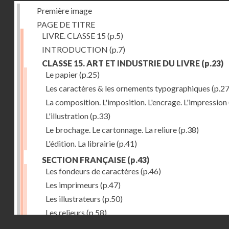
Première image
PAGE DE TITRE
LIVRE. CLASSE 15
(p.5)
INTRODUCTION
(p.7)
CLASSE 15. ART ET INDUSTRIE DU LIVRE
(p.23)
Le papier
(p.25)
Les caractères & les ornements typographiques
(p.27
La composition. L'imposition. L'encrage. L'impression
L'illustration
(p.33)
Le brochage. Le cartonnage. La reliure
(p.38)
L'édition. La librairie
(p.41)
SECTION FRANÇAISE
(p.43)
Les fondeurs de caractères
(p.46)
Les imprimeurs
(p.47)
Les illustrateurs
(p.50)
Les relieurs
(p.58)
Droits réservés - CNAM
Les libraires-éditeurs
(p.60)