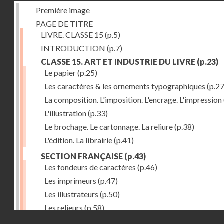
Première image
PAGE DE TITRE
LIVRE. CLASSE 15
(p.5)
INTRODUCTION
(p.7)
CLASSE 15. ART ET INDUSTRIE DU LIVRE
(p.23)
Le papier
(p.25)
Les caractères & les ornements typographiques
(p.27
La composition. L'imposition. L'encrage. L'impression
L'illustration
(p.33)
Le brochage. Le cartonnage. La reliure
(p.38)
L'édition. La librairie
(p.41)
SECTION FRANÇAISE
(p.43)
Les fondeurs de caractères
(p.46)
Les imprimeurs
(p.47)
Les illustrateurs
(p.50)
Les relieurs
(p.58)
Droits réservés - CNAM
Les libraires-éditeurs
(p.60)