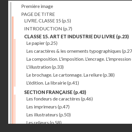
Première image
PAGE DE TITRE
LIVRE. CLASSE 15
(p.5)
INTRODUCTION
(p.7)
CLASSE 15. ART ET INDUSTRIE DU LIVRE
(p.23)
Le papier
(p.25)
Les caractères & les ornements typographiques
(p.27
La composition. L'imposition. L'encrage. L'impression
L'illustration
(p.33)
Le brochage. Le cartonnage. La reliure
(p.38)
L'édition. La librairie
(p.41)
SECTION FRANÇAISE
(p.43)
Les fondeurs de caractères
(p.46)
Les imprimeurs
(p.47)
Les illustrateurs
(p.50)
Les relieurs
(p.58)
Droits réservés - CNAM
Les libraires-éditeurs
(p.60)