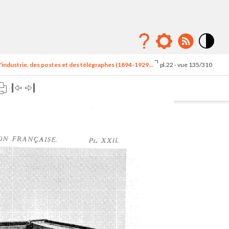
Mode
contraste
'industrie, des postes et des télégraphes (1894-1929...
pl.22 - vue 135/310
élévé