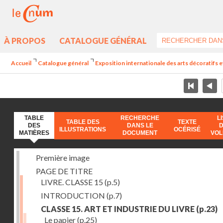
À PROPOS
CATALOGUE GÉNÉRAL
Accueil
Catalogue général
Exposition internationale des arts décoratifs e
TABLE
RECHERCHE
L
TABLE DES
TEXTE
DES
DANS LE
ILLUSTRATIONS
OCÉRISÉ
MATIÈRES
DOCUMENT
VO
Première image
PAGE DE TITRE
LIVRE. CLASSE 15
(p.5)
INTRODUCTION
(p.7)
CLASSE 15. ART ET INDUSTRIE DU LIVRE
(p.23)
Le papier
(p.25)