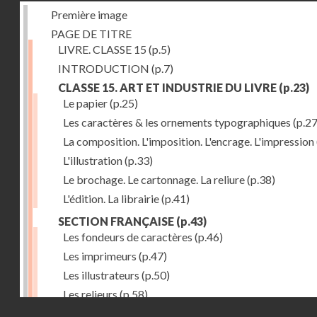
Première image
PAGE DE TITRE
LIVRE. CLASSE 15
(p.5)
INTRODUCTION
(p.7)
CLASSE 15. ART ET INDUSTRIE DU LIVRE
(p.23)
Le papier
(p.25)
Les caractères & les ornements typographiques
(p.27
La composition. L'imposition. L'encrage. L'impression
L'illustration
(p.33)
Le brochage. Le cartonnage. La reliure
(p.38)
L'édition. La librairie
(p.41)
SECTION FRANÇAISE
(p.43)
Les fondeurs de caractères
(p.46)
Les imprimeurs
(p.47)
Les illustrateurs
(p.50)
Les relieurs
(p.58)
Droits réservés - CNAM
Les libraires-éditeurs
(p.60)