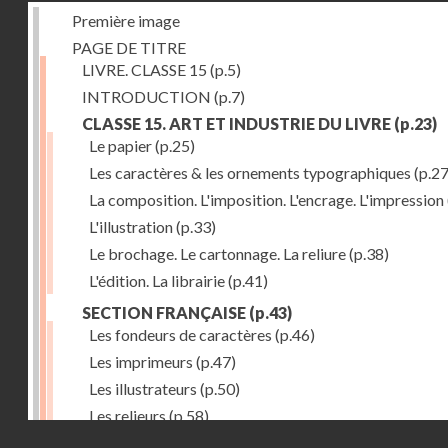
Première image
PAGE DE TITRE
LIVRE. CLASSE 15
(p.5)
INTRODUCTION
(p.7)
CLASSE 15. ART ET INDUSTRIE DU LIVRE
(p.23)
Le papier
(p.25)
Les caractères & les ornements typographiques
(p.27
La composition. L'imposition. L'encrage. L'impression
L'illustration
(p.33)
Le brochage. Le cartonnage. La reliure
(p.38)
L'édition. La librairie
(p.41)
SECTION FRANÇAISE
(p.43)
Les fondeurs de caractères
(p.46)
Les imprimeurs
(p.47)
Les illustrateurs
(p.50)
Les relieurs
(p.58)
Droits réservés - CNAM
Les libraires-éditeurs
(p.60)