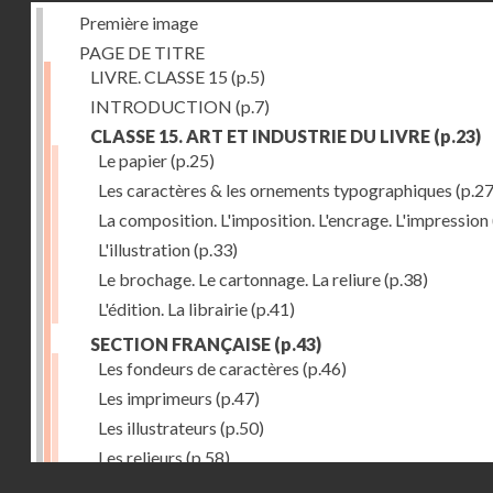
Première image
PAGE DE TITRE
LIVRE. CLASSE 15
(p.5)
INTRODUCTION
(p.7)
CLASSE 15. ART ET INDUSTRIE DU LIVRE
(p.23)
Le papier
(p.25)
Les caractères & les ornements typographiques
(p.27
La composition. L'imposition. L'encrage. L'impression
L'illustration
(p.33)
Le brochage. Le cartonnage. La reliure
(p.38)
L'édition. La librairie
(p.41)
SECTION FRANÇAISE
(p.43)
Les fondeurs de caractères
(p.46)
Les imprimeurs
(p.47)
Les illustrateurs
(p.50)
Les relieurs
(p.58)
Droits réservés - CNAM
Les libraires-éditeurs
(p.60)