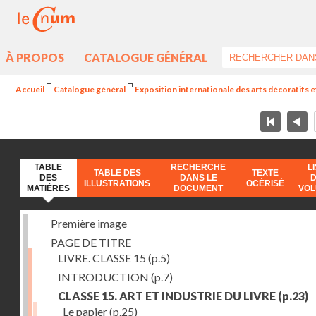
À PROPOS
CATALOGUE GÉNÉRAL
Accueil
Catalogue général
Exposition internationale des arts décoratifs e
TABLE
RECHERCHE
L
TABLE DES
TEXTE
DES
DANS LE
ILLUSTRATIONS
OCÉRISÉ
MATIÈRES
DOCUMENT
VO
Première image
PAGE DE TITRE
LIVRE. CLASSE 15
(p.5)
INTRODUCTION
(p.7)
CLASSE 15. ART ET INDUSTRIE DU LIVRE
(p.23)
Le papier
(p.25)