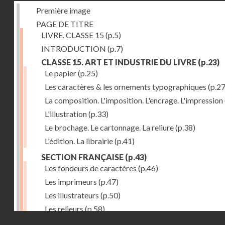
Première image
PAGE DE TITRE
LIVRE. CLASSE 15
(p.5)
INTRODUCTION
(p.7)
CLASSE 15. ART ET INDUSTRIE DU LIVRE
(p.23)
Le papier
(p.25)
Les caractères & les ornements typographiques
(p.27
La composition. L'imposition. L'encrage. L'impression
L'illustration
(p.33)
Le brochage. Le cartonnage. La reliure
(p.38)
L'édition. La librairie
(p.41)
SECTION FRANÇAISE
(p.43)
Les fondeurs de caractères
(p.46)
Les imprimeurs
(p.47)
Les illustrateurs
(p.50)
Les relieurs
(p.58)
Droits réservés - CNAM
Les libraires-éditeurs
(p.60)