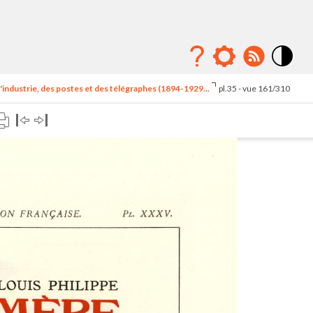
Mode
contraste
'industrie, des postes et des télégraphes (1894-1929...
pl.35 - vue 161/310
élévé