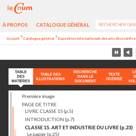
À PROPOS
CATALOGUE GÉNÉRAL
Accueil
Catalogue général
Exposition internationale des arts décoratifs e
TABLE
RECHERCHE
L
TABLE DES
TEXTE
DES
DANS LE
ILLUSTRATIONS
OCÉRISÉ
MATIÈRES
DOCUMENT
VO
Première image
PAGE DE TITRE
LIVRE. CLASSE 15
(p.5)
INTRODUCTION
(p.7)
CLASSE 15. ART ET INDUSTRIE DU LIVRE
(p.23)
Le papier
(p.25)