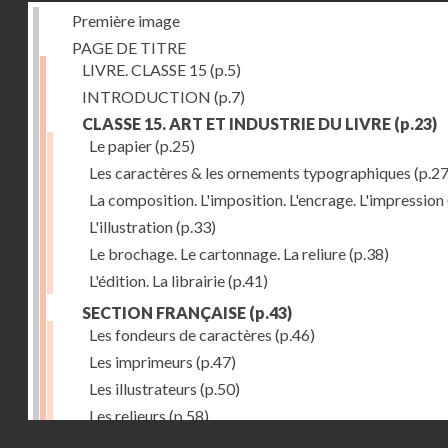
Première image
PAGE DE TITRE
LIVRE. CLASSE 15
(p.5)
INTRODUCTION
(p.7)
CLASSE 15. ART ET INDUSTRIE DU LIVRE
(p.23)
Le papier
(p.25)
Les caractères & les ornements typographiques
(p.27
La composition. L'imposition. L'encrage. L'impression
L'illustration
(p.33)
Le brochage. Le cartonnage. La reliure
(p.38)
L'édition. La librairie
(p.41)
SECTION FRANÇAISE
(p.43)
Les fondeurs de caractères
(p.46)
Les imprimeurs
(p.47)
Les illustrateurs
(p.50)
Les relieurs
(p.58)
Droits réservés - CNAM
Les libraires-éditeurs
(p.60)