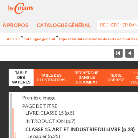
À PROPOS
CATALOGUE GÉNÉRAL
Accueil
Catalogue général
Exposition internationale des arts décoratifs e
TABLE
RECHERCHE
L
TABLE DES
TEXTE
DES
DANS LE
ILLUSTRATIONS
OCÉRISÉ
MATIÈRES
DOCUMENT
VO
Première image
PAGE DE TITRE
LIVRE. CLASSE 15
(p.5)
INTRODUCTION
(p.7)
CLASSE 15. ART ET INDUSTRIE DU LIVRE
(p.23)
Le papier
(p.25)