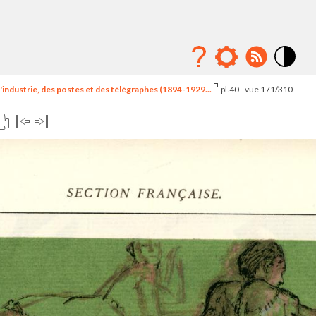
Mode
contraste
'industrie, des postes et des télégraphes (1894-1929...
pl.40 - vue 171/310
élévé