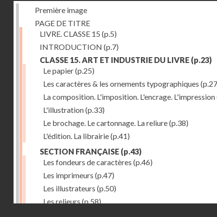
Première image
PAGE DE TITRE
LIVRE. CLASSE 15
(p.5)
INTRODUCTION
(p.7)
CLASSE 15. ART ET INDUSTRIE DU LIVRE
(p.23)
Le papier
(p.25)
Les caractères & les ornements typographiques
(p.27
La composition. L'imposition. L'encrage. L'impression
L'illustration
(p.33)
Le brochage. Le cartonnage. La reliure
(p.38)
L'édition. La librairie
(p.41)
SECTION FRANÇAISE
(p.43)
Les fondeurs de caractères
(p.46)
Les imprimeurs
(p.47)
Les illustrateurs
(p.50)
Les relieurs
(p.58)
Droits réservés - CNAM
Les libraires-éditeurs
(p.60)