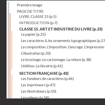
Première image
PAGE DE TITRE
LIVRE. CLASSE 15
(p.5)
INTRODUCTION
(p.7)
CLASSE 15. ART ET INDUSTRIE DU LIVRE
(p.23)
Le papier
(p.25)
Les caractères & les ornements typographiques
(p.27
La composition. L'imposition. L'encrage. L'impression
L'illustration
(p.33)
Le brochage. Le cartonnage. La reliure
(p.38)
L'édition. La librairie
(p.41)
SECTION FRANÇAISE
(p.43)
Les fondeurs de caractères
(p.46)
Les imprimeurs
(p.47)
Les illustrateurs
(p.50)
Les relieurs
(p.58)
Droits réservés - CNAM
Les libraires-éditeurs
(p.60)