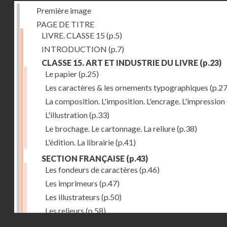
Première image
PAGE DE TITRE
LIVRE. CLASSE 15
(p.5)
INTRODUCTION
(p.7)
CLASSE 15. ART ET INDUSTRIE DU LIVRE
(p.23)
Le papier
(p.25)
Les caractères & les ornements typographiques
(p.27
La composition. L'imposition. L'encrage. L'impression
L'illustration
(p.33)
Le brochage. Le cartonnage. La reliure
(p.38)
L'édition. La librairie
(p.41)
SECTION FRANÇAISE
(p.43)
Les fondeurs de caractères
(p.46)
Les imprimeurs
(p.47)
Les illustrateurs
(p.50)
Les relieurs
(p.58)
Droits réservés - CNAM
Les libraires-éditeurs
(p.60)