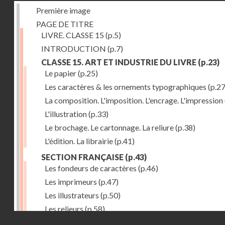
Première image
PAGE DE TITRE
LIVRE. CLASSE 15
(p.5)
INTRODUCTION
(p.7)
CLASSE 15. ART ET INDUSTRIE DU LIVRE
(p.23)
Le papier
(p.25)
Les caractères & les ornements typographiques
(p.27
La composition. L'imposition. L'encrage. L'impression
L'illustration
(p.33)
Le brochage. Le cartonnage. La reliure
(p.38)
L'édition. La librairie
(p.41)
SECTION FRANÇAISE
(p.43)
Les fondeurs de caractères
(p.46)
Les imprimeurs
(p.47)
Les illustrateurs
(p.50)
Les relieurs
(p.58)
Droits réservés - CNAM
Les libraires-éditeurs
(p.60)