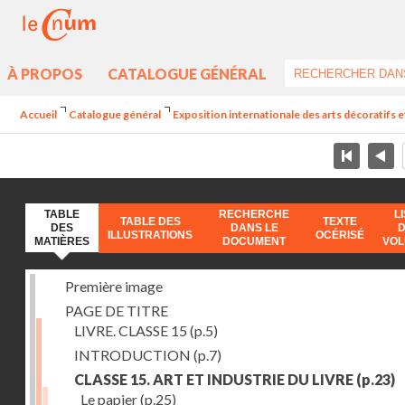
À PROPOS
CATALOGUE GÉNÉRAL
Accueil
Catalogue général
Exposition internationale des arts décoratifs e
TABLE
RECHERCHE
L
TABLE DES
TEXTE
DES
DANS LE
ILLUSTRATIONS
OCÉRISÉ
MATIÈRES
DOCUMENT
VO
Première image
PAGE DE TITRE
LIVRE. CLASSE 15
(p.5)
INTRODUCTION
(p.7)
CLASSE 15. ART ET INDUSTRIE DU LIVRE
(p.23)
Le papier
(p.25)