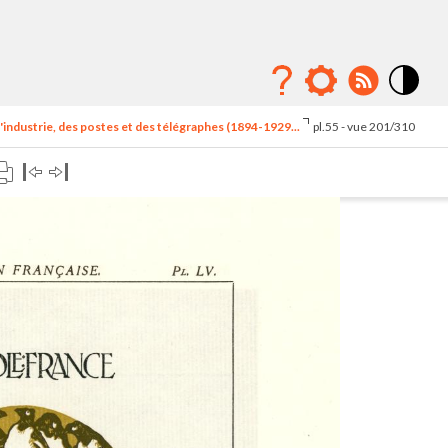
Mode
contraste
'industrie, des postes et des télégraphes (1894-1929...
pl.55 - vue 201/310
élévé