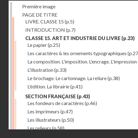
Première image
PAGE DE TITRE
LIVRE. CLASSE 15
(p.5)
INTRODUCTION
(p.7)
CLASSE 15. ART ET INDUSTRIE DU LIVRE
(p.23)
Le papier
(p.25)
Les caractères & les ornements typographiques
(p.27
La composition. L'imposition. L'encrage. L'impression
L'illustration
(p.33)
Le brochage. Le cartonnage. La reliure
(p.38)
L'édition. La librairie
(p.41)
SECTION FRANÇAISE
(p.43)
Les fondeurs de caractères
(p.46)
Les imprimeurs
(p.47)
Les illustrateurs
(p.50)
Les relieurs
(p.58)
Droits réservés - CNAM
Les libraires-éditeurs
(p.60)