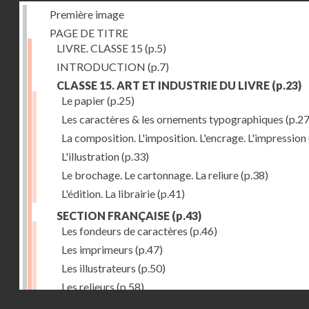
Première image
PAGE DE TITRE
LIVRE. CLASSE 15
(p.5)
INTRODUCTION
(p.7)
CLASSE 15. ART ET INDUSTRIE DU LIVRE
(p.23)
Le papier
(p.25)
Les caractères & les ornements typographiques
(p.27
La composition. L'imposition. L'encrage. L'impression
L'illustration
(p.33)
Le brochage. Le cartonnage. La reliure
(p.38)
L'édition. La librairie
(p.41)
SECTION FRANÇAISE
(p.43)
Les fondeurs de caractères
(p.46)
Les imprimeurs
(p.47)
Les illustrateurs
(p.50)
Les relieurs
(p.58)
Droits réservés - CNAM
Les libraires-éditeurs
(p.60)