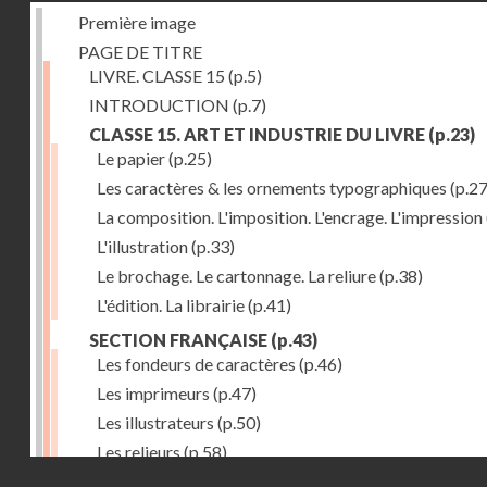
Première image
PAGE DE TITRE
LIVRE. CLASSE 15
(p.5)
INTRODUCTION
(p.7)
CLASSE 15. ART ET INDUSTRIE DU LIVRE
(p.23)
Le papier
(p.25)
Les caractères & les ornements typographiques
(p.27
La composition. L'imposition. L'encrage. L'impression
L'illustration
(p.33)
Le brochage. Le cartonnage. La reliure
(p.38)
L'édition. La librairie
(p.41)
SECTION FRANÇAISE
(p.43)
Les fondeurs de caractères
(p.46)
Les imprimeurs
(p.47)
Les illustrateurs
(p.50)
Les relieurs
(p.58)
Droits réservés - CNAM
Les libraires-éditeurs
(p.60)