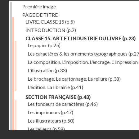
Première image
PAGE DE TITRE
LIVRE. CLASSE 15
(p.5)
INTRODUCTION
(p.7)
CLASSE 15. ART ET INDUSTRIE DU LIVRE
(p.23)
Le papier
(p.25)
Les caractères & les ornements typographiques
(p.27
La composition. L'imposition. L'encrage. L'impression
L'illustration
(p.33)
Le brochage. Le cartonnage. La reliure
(p.38)
L'édition. La librairie
(p.41)
SECTION FRANÇAISE
(p.43)
Les fondeurs de caractères
(p.46)
Les imprimeurs
(p.47)
Les illustrateurs
(p.50)
Les relieurs
(p.58)
Droits réservés - CNAM
Les libraires-éditeurs
(p.60)