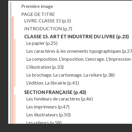
Première image
PAGE DE TITRE
LIVRE. CLASSE 15
(p.5)
INTRODUCTION
(p.7)
CLASSE 15. ART ET INDUSTRIE DU LIVRE
(p.23)
Le papier
(p.25)
Les caractères & les ornements typographiques
(p.27
La composition. L'imposition. L'encrage. L'impression
L'illustration
(p.33)
Le brochage. Le cartonnage. La reliure
(p.38)
L'édition. La librairie
(p.41)
SECTION FRANÇAISE
(p.43)
Les fondeurs de caractères
(p.46)
Les imprimeurs
(p.47)
Les illustrateurs
(p.50)
Les relieurs
(p.58)
Droits réservés - CNAM
Les libraires-éditeurs
(p.60)